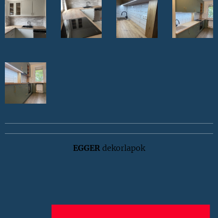
EGGER
dekorlapok