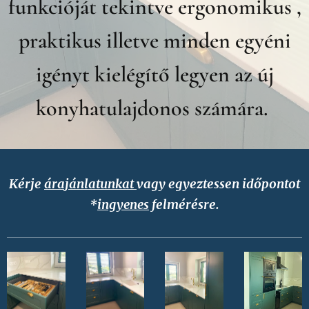
funkcióját tekintve ergonomikus ,
praktikus illetve minden egyéni
.
igényt kielégítő legyen az új
konyhatulajdonos számára.
Kérje
árajánlatunkat
vagy egyeztessen időpontot
ingyenes
felmérésre.
*