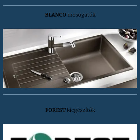
BLANCO
mosogatók
FOREST
kiegészítők